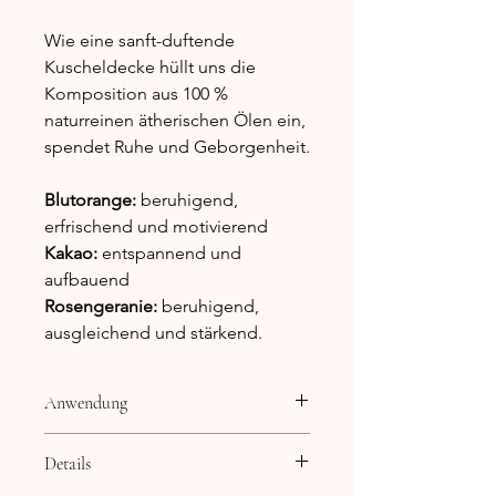
Wie eine sanft-duftende
Kuscheldecke hüllt uns die
Komposition aus 100 %
naturreinen ätherischen Ölen ein,
spendet Ruhe und Geborgenheit.
Blutorange:
beruhigend,
erfrischend und motivierend
Kakao:
entspannend und
aufbauend
Rosengeranie:
beruhigend,
ausgleichend und stärkend.
Anwendung
Anwendung:
Details
Zur besonderen Aromapflege der
Haut nur verdünnt anwenden, z.B. 8-