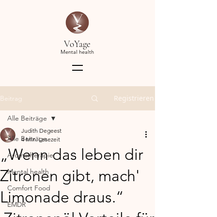
VoYage
Mental health
Registrieren
Beitrag
Alle Beiträge
Judith Degeest
Alle Beiträge
4 Min. Lesezeit
„Wenn das leben dir
Aromatherapie
Zitronen gibt, mach'
Mental health
Comfort Food
Limonade draus.“
EMDR