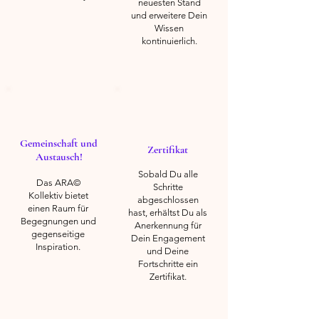
neuesten Stand
zu
und erweitere Dein
verbessern.
Wissen
kontinuierlich.
Gemeinschaft und
Zertifikat
Austausch!
Sobald Du alle
Das ARA©
Schritte
Kollektiv bietet
abgeschlossen
einen Raum für
hast, erhältst Du als
Begegnungen und
Anerkennung für
gegenseitige
Dein Engagement
Inspiration.
und Deine
Fortschritte ein
Zertifikat.