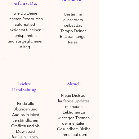
der
erfährst Du,
Atemarbeit,
indem
wie Du Deine
Bestimme
inneren Ressourcen
er
ausserdem
automatisch
Verklebungen
selbst das
aktivierst für einen
in
Tempo Deiner
entspannten
Entspannungs
den
und ausgeglichenen
Reise.​​​​
Faszien
Alltag!
löst
und
die
körperliche
Sensibilität
erhöht.
Leichte
Aktuell
Diese
Handhabung
Methode
Freue Dich auf
kombiniert
laufende Updates
physische
Finde alle
mit neuen
und
Übungen und
Lektionen zu
mentale
Audios in leicht
wichtigen Themen
Entspannungstechniken,
verständlichen
der mentalen
um
Grafiken und als
Gesundheit. Bleibe
die
Download
immer auf dem
Gesamtlebensqualität
für Dein Handy.