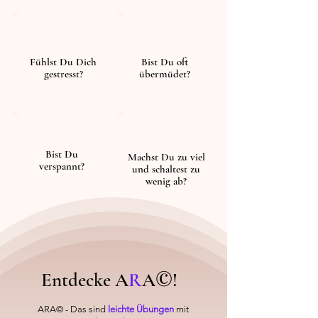
Fühlst Du Dich
Bist Du oft
gestresst?
übermüdet?
Bist Du
Machst Du zu viel
verspannt?
und schaltest zu
wenig ab?
©
Entdecke A
R
A
!
ARA© - Das sind
leichte Übungen
mit