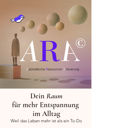
A
utomatische
R
essourcen
A
ktivierung
Dein
Raum
für mehr
Entspannung
im Alltag
Weil das Leben mehr ist
als ein To-Do