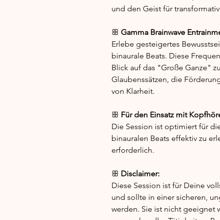
und den Geist für transformati
ꕥ
Gamma Brainwave Entrainmen
Erlebe gesteigertes Bewusstsei
binaurale Beats. Diese Frequenz
Blick auf das "Große Ganze" zu 
Glaubenssätzen, die Förderung
von Klarheit.
ꕥ
Für den Einsatz mit Kopfhör
Die Session ist optimiert für 
binauralen Beats effektiv zu e
erforderlich.
ꕥ
Disclaimer:
Diese Session ist für Deine vo
und sollte in einer sicheren,
werden. Sie ist nicht geeigne