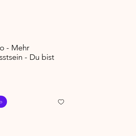
o - Mehr
stsein - Du bist
rb