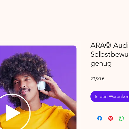
ARA© Audi
Selbstbewus
genug
Preis
29,90 €
In den Warenko