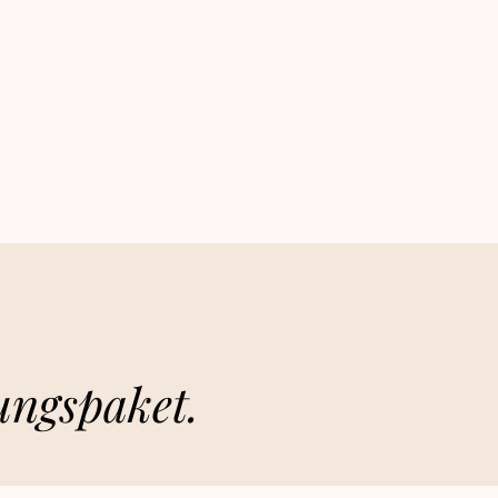
ungsp
aket.