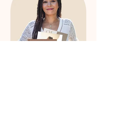
synthetischen Stoffen!
Ingredients (INCI):
Simmondsia Chinensis Seed Oil,
Parfum, Olea Europaea Fruit Oil,
Mentha Piperita Oil, Hypericum
Perforatum Extract, Linalool, Citral,
Citronellol, Coumarin, Eugenol,
Geraniol, Limonene.
Aufbewahrungshinweise:
Bitte kühl und trocken lagern, an
einem lichtgeschützten Ort.
Meine
kraftvollsten Tools
für mehr
Entspannung im
Alltag
Mehr erfahren