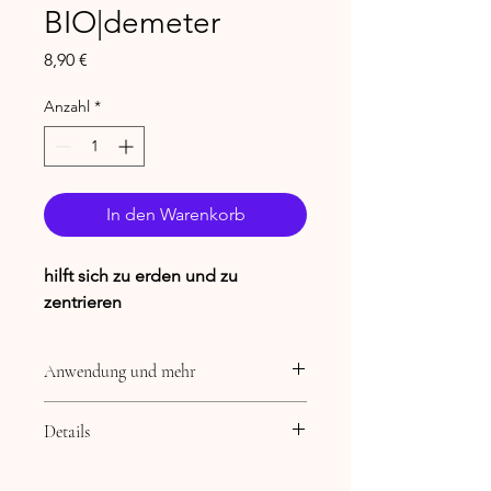
BIO|demeter
Preis
8,90 €
Anzahl
*
In den Warenkorb
hilft sich zu erden und zu
zentrieren
Anwendung und mehr
Botanischer Name:
Details
Pogostemon cablin
Gewinnungsart:
INCI Hinweis:
Wasserdampfdestillation