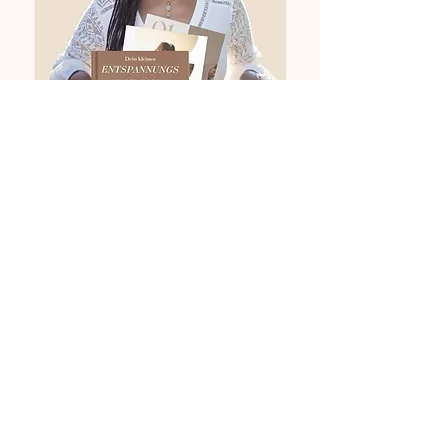
Bitte kühl und trocken lagern, an
einem lichtgeschützten Ort.
Bitte beachte:
Darf nicht in die Hände von Kindern
gelangen. Nicht in Augen und
Schleimhäute bringen. Nicht
verschlucken.
Meine
kraftvollsten Tools
für mehr
Entspannung im
Alltag
Mehr erfahren
Impressum