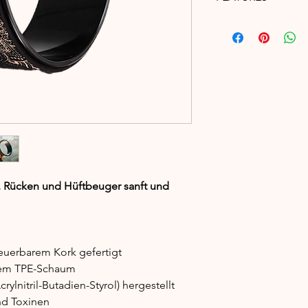
- Umweltfreundliches
natürliche, rutschfes
und Sicherheit währ
- Ein robuster Kern a
dass das Rad bis zu 
- Leichtes und tragb
Rad zu Deinem Yoga-
Deine Praxis Dich fü
- Entwickelt, um De
zu vertiefen, während
Flexibilität verbessert
- Ideal zur Verbesse
n, Rücken und Hüftbeuger sanft und
Rückbeugen, Brust- 
Balance-Posen.
- Bietet eine herausf
Deine Yoga-Praxis zu
neuerbarem Kork gefertigt
Gesamtflexibilität un
arem TPE-Schaum
- Bequemes, ergonom
Wirbelsäule und för
ylnitril-Butadien-Styrol) hergestellt
korrekte Ausrichtung
und Toxinen