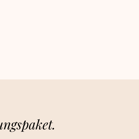
ungen und Steifheit im Rücken,
hultern zu lösen.
r Stufen, von Anfängern bis zu
aktizierenden, verwendet werden.
erkzeug, das auch für
habilitation und allgemeine Fitness
n kann.
l | 32 cm
1,4 kg
ungsp
aket.