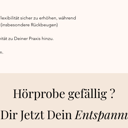
- Hilft dabei, Spann
Nacken und in den Sc
- Kann von Yogis alle
lexibilität sicher zu erhöhen, während
fortgeschrittenen Pr
n (insbesondere Rückbeugen)
Ein vielseitiges W
Physiotherapie, Re
verwendet werde
ität zu Deiner Praxis hinzu.
Durchmesser: 12,6 Zol
Breite: 5 Zoll | 13 cm
n.
Gewicht: 3,1 Pfund | 
Hörprobe gefällig ?
Dir Jetzt Dein
E
ntspann