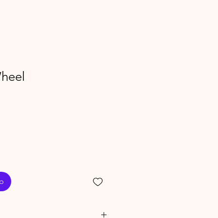
heel
rb