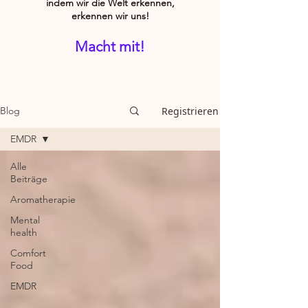
indem wir die Welt erkennen,
erkennen wir uns!
Macht mit!
Registrieren
Blog
EMDR
Alle
Beiträge
Aromatherapie
Mental
health
Comfort
Food
EMDR