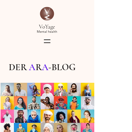
VoYage
Mental health
DER
A
R
A
-
BLOG