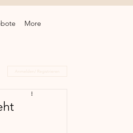
bote
More
Anmelden/ Registrieren
eht