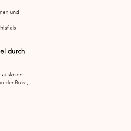
onen und 
laf als 
el durch 
 auslösen. 
n der Brust, 