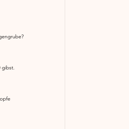
agengrube? 
gibst. 
opfe 