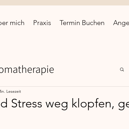
ber mich
Praxis
Termin Buchen
Ange
omatherapie
Comfort Food
EMDR
in. Lesezeit
d Stress weg klopfen, g