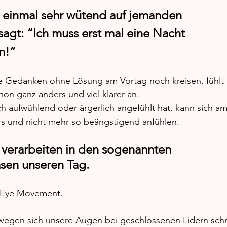
 einmal sehr wütend auf jemanden 
sagt: “Ich muss erst mal eine Nacht 
n!” 
e Gedanken ohne Lösung am Vortag noch kreisen, fühlt 
n ganz anders und viel klarer an. 
 aufwühlend oder ärgerlich angefühlt hat, kann sich a
 und nicht mehr so beängstigend anfühlen. 
 verarbeiten in den sogenannten 
sen unseren Tag.
 Eye Movement. 
wegen sich unsere Augen bei geschlossenen Lidern schne