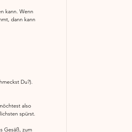
en kann. Wenn 
ommt, dann kann 
chmeckst Du?).
möchtest also 
ichsten spürst. 
s Gesäß, zum 