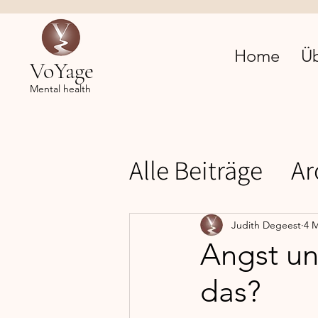
Home
Ü
VoYage
Mental health
Alle Beiträge
Ar
Mental health
Judith Degeest
4 M
Angst un
das?