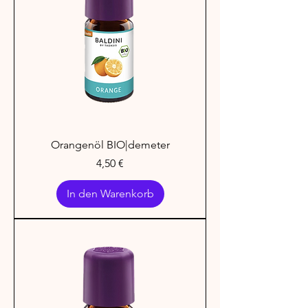
Orangenöl BIO|demeter
Preis
4,50 €
In den Warenkorb