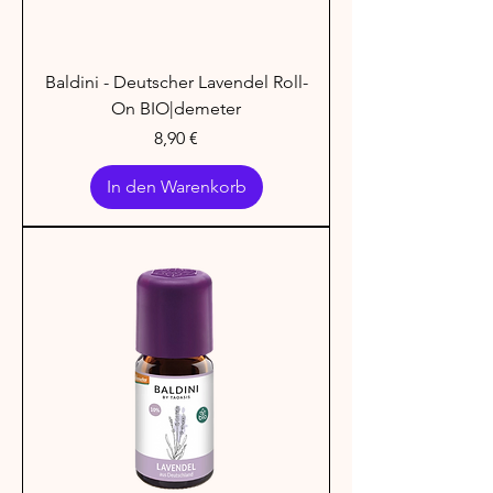
Baldini - Deutscher Lavendel Roll-
On BIO|demeter
Preis
8,90 €
In den Warenkorb