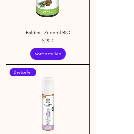
Baldini - Zederöl BIO
Preis
5,90 €
Vorbestellen
Bestseller