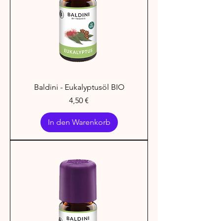
Baldini - Eukalyptusöl BIO
Preis
4,50 €
In den Warenkorb