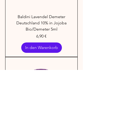
Baldini Lavendel Demeter
Deutschland 10% in Jojoba
Bio/Demeter 5ml
Preis
6,90 €
In den Warenkorb