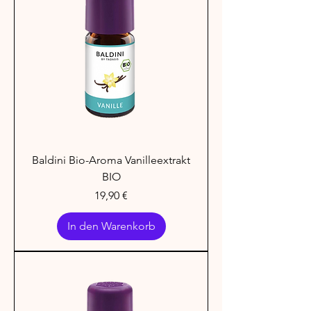
Baldini Bio-Aroma Vanilleextrakt
BIO
Preis
19,90 €
In den Warenkorb