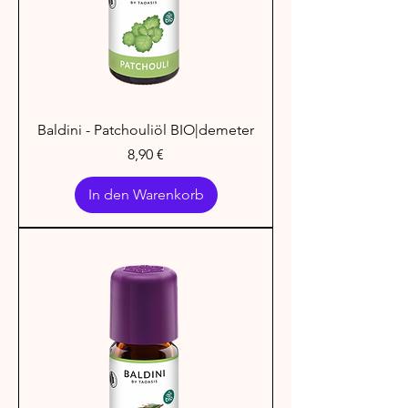
Baldini - Patchouliöl BIO|demeter
Preis
8,90 €
In den Warenkorb