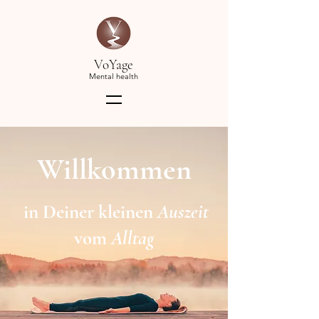
VoYage
Mental health
Willkommen
in Deiner kleinen
Auszeit
vom
Alltag