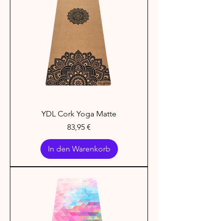
YDL Cork Yoga Matte
Preis
83,95 €
In den Warenkorb