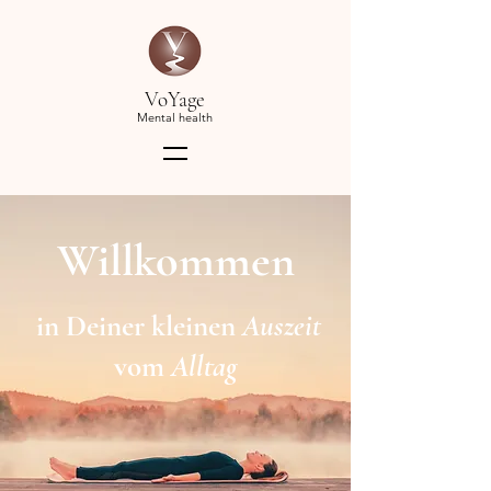
VoYage
Mental health
Willkommen
in Deiner kleinen
Auszeit
vom
Alltag