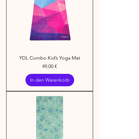
YDL Combo Kid’s Yoga Mat
Preis
49,00 €
In den Warenkorb