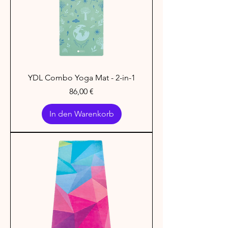
YDL Combo Yoga Mat - 2-in-1
Preis
86,00 €
In den Warenkorb