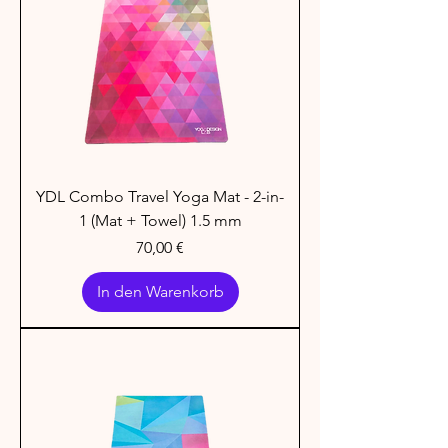
YDL Combo Travel Yoga Mat - 2-in-
1 (Mat + Towel) 1.5 mm
Preis
70,00 €
In den Warenkorb