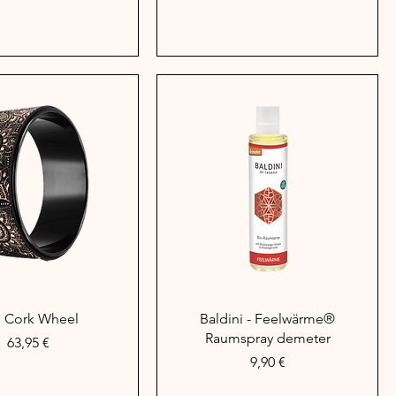
hnellansicht
Schnellansicht
 Cork Wheel
Baldini - Feelwärme®
Raumspray demeter
Preis
63,95 €
Preis
9,90 €