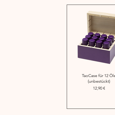
Schnellansicht
TaoCase für 12 Öl
(unbestückt)
Preis
12,90 €