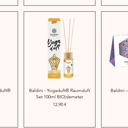
Schnellansicht
Sc
duft®
Baldini - Yogaduft® Raumduft
Baldini 
Set 100ml BIO|demeter
Preis
12,90 €