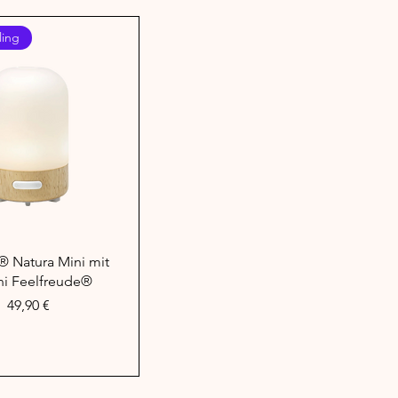
ling
hnellansicht
® Natura Mini mit
ni Feelfreude®
Preis
49,90 €