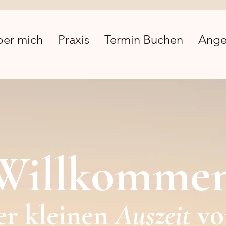
ber mich
Praxis
Termin Buchen
Ange
Willkomme
er kleinen
Auszeit
v