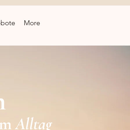
bote
More
n
om
Alltag