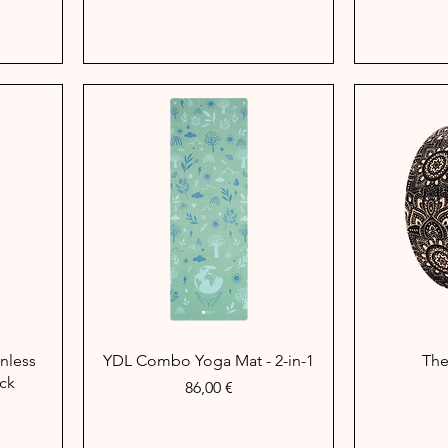
Schnellansicht
Sc
inless
YDL Combo Yoga Mat - 2-in-1
The
ack
Preis
86,00 €