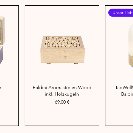
Unser Lieb
Schnellansicht
Sc
e
Baldini Aromastream Wood
TaoWell
inkl. Holzkugeln
Baldi
Preis
69,00 €