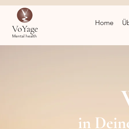
Home
Ü
VoYage
Mental health
in Dein