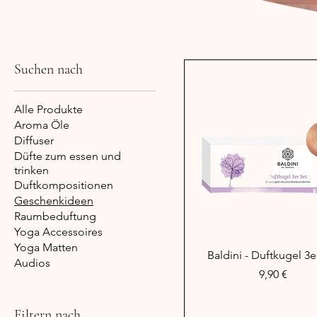
Suchen nach
Alle Produkte
Aroma Öle
Diffuser
Düfte zum essen und
trinken
Duftkompositionen
Geschenkideen
Raumbeduftung
Yoga Accessoires
Yoga Matten
Schnellansicht
Baldini - Duftkugel 3e
Audios
Preis
9,90 €
Filtern nach