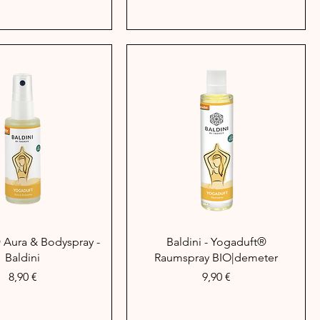
hnellansicht
Schnellansicht
 Aura & Bodyspray -
Baldini - Yogaduft®
Baldini
Raumspray BIO|demeter
Preis
Preis
8,90 €
9,90 €