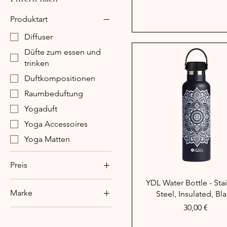
Produktart
Diffuser
Düfte zum essen und
trinken
Duftkompositionen
Raumbeduftung
Yogaduft
Yoga Accessoires
Yoga Matten
Preis
Schnellansicht
YDL Water Bottle - Sta
Marke
Steel, Insulated, Bl
4 €
86 €
Preis
30,00 €
Diffuser
Düfte zum essen und