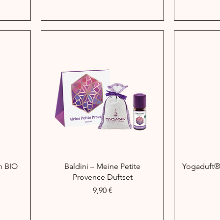
Schnellansicht
Sc
n BIO
Baldini – Meine Petite
Yogaduft®
Provence Duftset
Preis
9,90 €