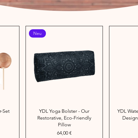
Neu
Schnellansicht
Sc
r-Set
YDL Yoga Bolster - Our
YDL Water
Restorative, Eco-Friendly
Design,
Pillow
Preis
64,00 €