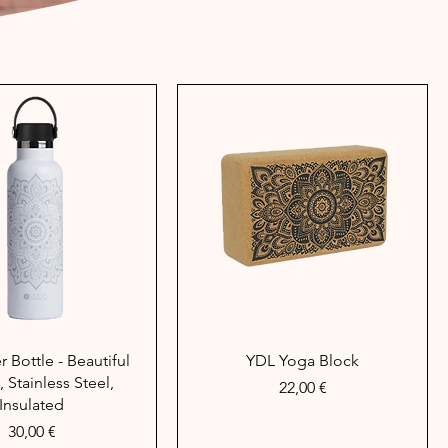
hnellansicht
Schnellansicht
 Bottle - Beautiful
YDL Yoga Block
 Stainless Steel,
Preis
22,00 €
Insulated
Preis
30,00 €