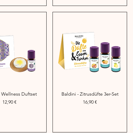
hnellansicht
Schnellansicht
– Wellness Duftset
Baldini - Zitrusdüfte 3er-Set
Preis
Preis
12,90 €
16,90 €