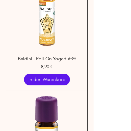
Baldini - Roll-On Yogaduft®
Preis
8,90 €
In den Warenkorb