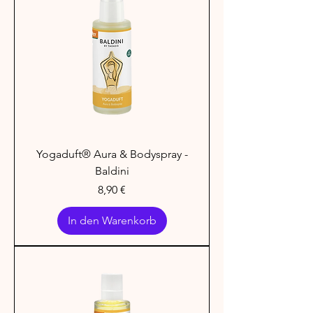
Yogaduft® Aura & Bodyspray -
Baldini
Preis
8,90 €
In den Warenkorb