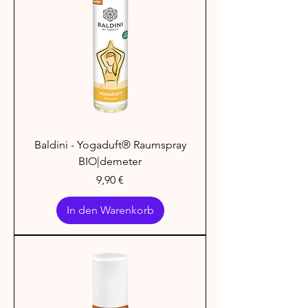
Baldini - Yogaduft® Raumspray
BIO|demeter
Preis
9,90 €
In den Warenkorb