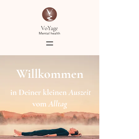
VoYage
Mental health
Willkommen
in Deiner kleinen
Auszeit
vom
Alltag