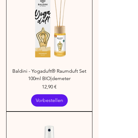
Baldini - Yogaduft® Raumduft Set
100ml BIO|demeter
Preis
12,90 €
Vorbestellen