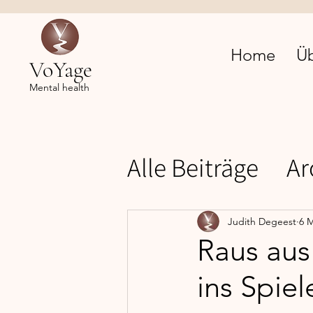
Home
Ü
VoYage
Mental health
Alle Beiträge
Ar
Mental health
Judith Degeest
6 M
Raus au
ins Spiel