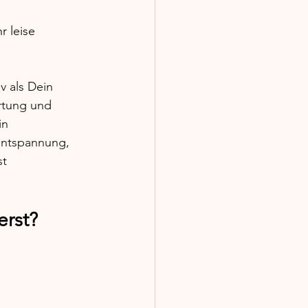
r leise 
v als Dein 
rtung und 
in 
Entspannung, 
t 
erst?