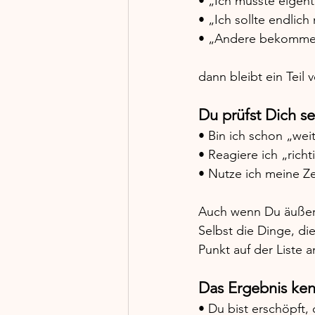
• „Ich müsste eigen
• „Ich sollte endlic
• „Andere bekomme
dann bleibt ein Teil 
Du prüfst Dich se
• Bin ich schon „we
• Reagiere ich „richt
• Nutze ich meine Ze
Auch wenn Du äußerli
Selbst die Dinge, di
Punkt auf der Liste a
Das Ergebnis kenn
• Du bist erschöpft,