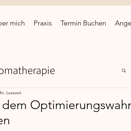
ber mich
Praxis
Termin Buchen
Ange
omatherapie
Comfort Food
EMDR
in. Lesezeit
s dem Optimierungswahn
en