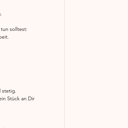
.
un solltest:
eit.
 stetig.
in Stück an Dir 