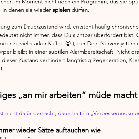
chen im Moment nicht noch ein Programm, das sie opti
 in denen sie wieder 
spielen
 dürfen.
ung zum Dauerzustand wird, entsteht häufig chronischer
deutet nicht immer, dass Du sichtbar überfordert bist. Of
oder zu viel starker Kaffee 
😉
 ), der Dein Nervensystem 
Körper bleibt in einer subtilen Alarmbereitschaft. Nicht dr
dieser Zustand verhindert langfristig Regeneration, Krea
t.
ges „an mir arbeiten“ müde macht
st nicht dafür gemacht, dauerhaft im „Verbesserungsmod
mmer wieder Sätze auftauchen wie