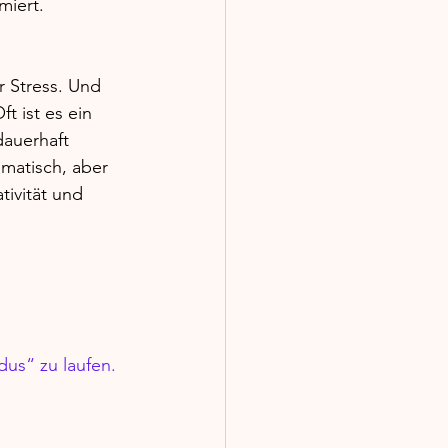
miert.
 Stress. Und 
t ist es ein 
dauerhaft 
amatisch, aber 
tivität und 
us“ zu laufen.