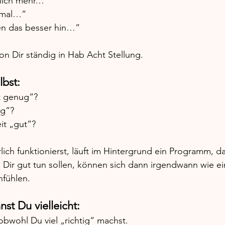
tlich mehr…“
h mal…“
n das besser hin…“
von Dir ständig in Hab Acht Stellung.
lbst:
it genug“?
ig“?
it „gut“?
ch funktionierst, läuft im Hintergrund ein Programm, da
e Dir gut tun sollen, können sich dann irgendwann wie ei
nfühlen.
st Du vielleicht:
 obwohl Du viel „richtig“ machst.