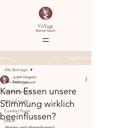
VoYage
Mental health
Registrieren
Beitrag
Alle Beiträge
Judith Degeest
Alle Beiträge
4 Min. Lesezeit
Kann Essen unsere
Aromatherapie
Stimmung wirklich
Mental health
Comfort Food
beeinflussen?
EMDR
Happy mit Happihappi!