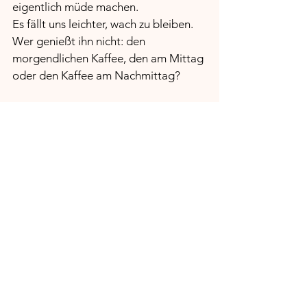
eigentlich müde machen. 
Es fällt uns leichter, wach zu bleiben. 
Wer genießt ihn nicht: den 
morgendlichen Kaffee, den am Mittag 
oder den Kaffee am Nachmittag?
Genuss. Geniessen. 
Wenn wir unser Essen genießen, sind 
wir schon mittendrin in der 
Selbstregulierung. Wir tun uns Gutes. 
Gutes für Körper und Seele. 
Geniessen bedeutet Entspannen. 
Entspannt gutes Essen einnehmen mit 
Freunden, den Liebsten, der Familie.
Auch allein macht Essen Freude, wenn 
wir uns dazu entscheiden, es zu 
genießen!