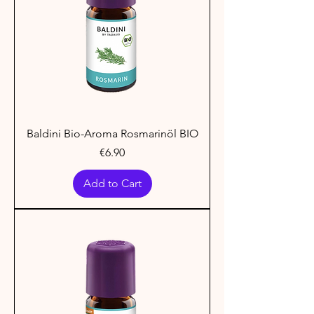
Baldini Bio-Aroma Rosmarinöl BIO
Price
€6.90
Add to Cart