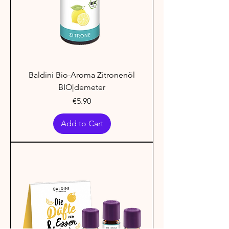
Baldini Bio-Aroma Zitronenöl
BIO|demeter
Price
€5.90
Add to Cart