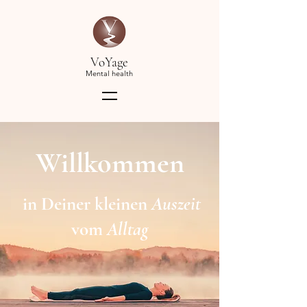
VoYage
Mental health
Willkommen
in Deiner kleinen
Auszeit
vom
Alltag