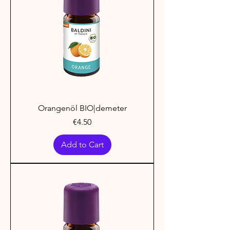
Orangenöl BIO|demeter
Price
€4.50
Add to Cart