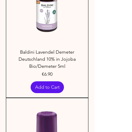
Baldini Lavendel Demeter
Deutschland 10% in Jojoba
Bio/Demeter 5ml
Price
€6.90
Add to Cart