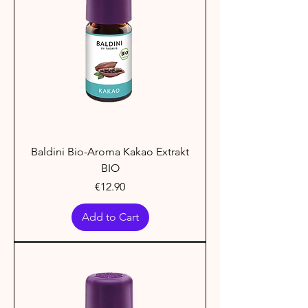
Baldini Bio-Aroma Kakao Extrakt
BIO
Price
€12.90
Add to Cart