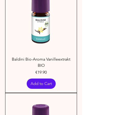
Baldini Bio-Aroma Vanilleextrakt
BIO
Price
€19.90
Add to Cart