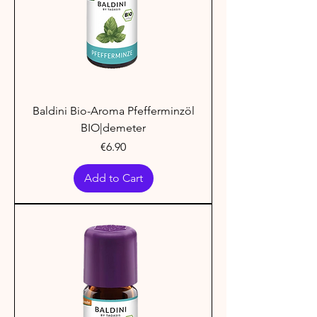
Baldini Bio-Aroma Pfefferminzöl
BIO|demeter
Price
€6.90
Add to Cart