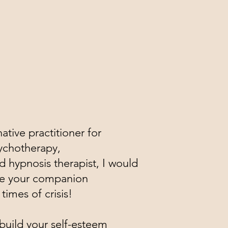
native practitioner for
ychotherapy,
 hypnosis therapist, I would
 be your companion
 times of crisis!
u build your self-esteem