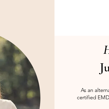
H
J
As an altern
certified EMD