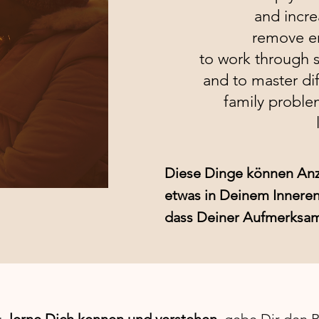
and incre
remove e
to work through s
and to master diff
family problem
Diese Dinge können Anze
etwas in Deinem Inneren 
dass Deiner Aufmerksamk