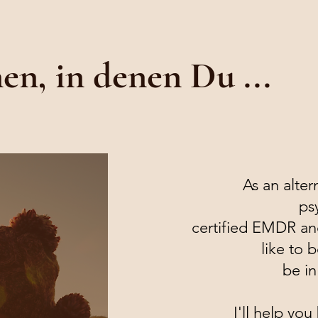
en, in denen Du ...
As an alter
ps
certified EMDR and
like to
be in
I'll help yo