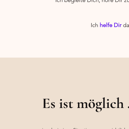
Ich begleite Dich, höre Dir z
Ich
helfe Dir
da
Es ist möglich .