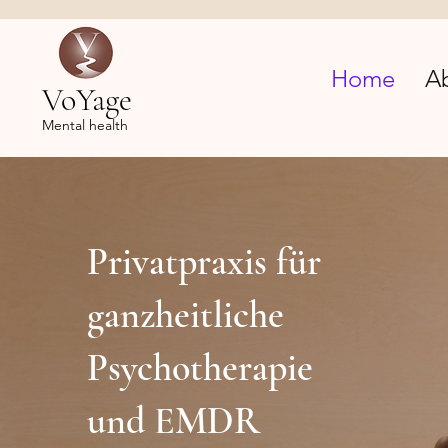
Home
A
VoYage
Mental health
Privatpraxis für
ganzheitliche
Psychotherapie
und EMDR