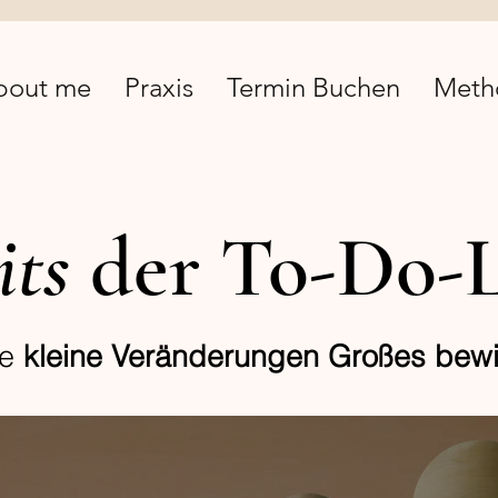
bout me
Praxis
Termin Buchen
Meth
its
der To-Do-L
ie
kleine Veränderungen
Großes bewi