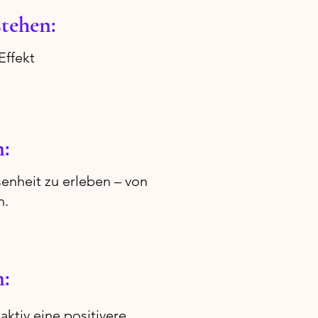
tehen:
Effekt
n:
enheit zu erleben – von
n.
n:
ktiv eine positivere