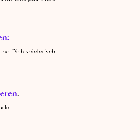
en:
und Dich spielerisch
ieren
:
eude