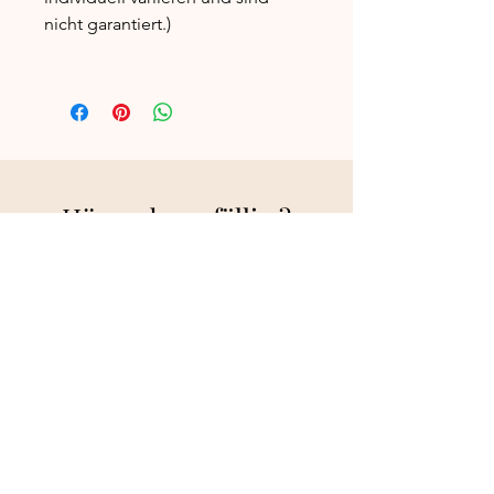
nicht garantiert.)
Hörprobe gefällig ?
Dann hol Dir Jetzt Dein
E
ntspannungsp
aket.