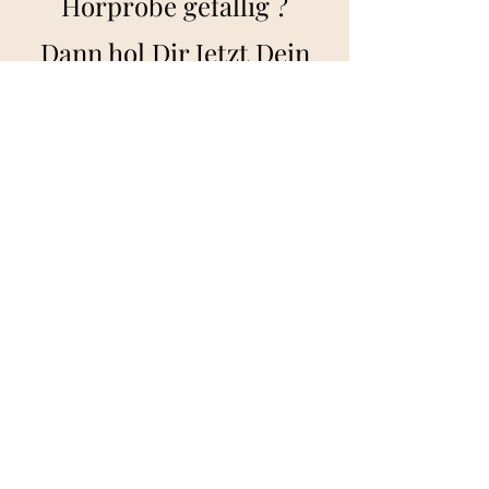
Hörprobe gefällig ?
Dann hol Dir Jetzt Dein
E
ntspannungsp
aket.