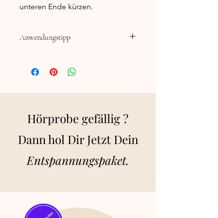
unteren Ende kürzen.
Anwendungstipp
Holzstäbchen einfach in die Öffnung
des Öl-Fläschchens stecken und
schon verteilt sich der Duft von ganz
allein im Raum.
Hörprobe gefällig ?
Dann hol Dir Jetzt Dein
E
ntspannungsp
aket.