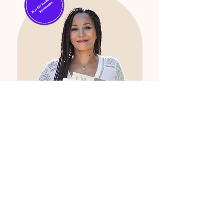
Meine
kraftvollsten Tools
für mehr
Entspannung im
Alltag