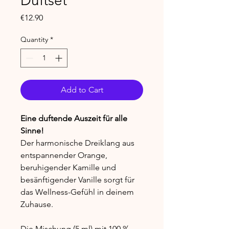
Duftset
Price
€12.90
Quantity
*
Add to Cart
Eine duftende Auszeit für alle
Sinne!
Der harmonische Dreiklang aus
entspannender Orange,
beruhigender Kamille und
besänftigender Vanille sorgt für
das Wellness-Gefühl in deinem
Zuhause.
Die Mischung (5 ml) mit 100 %