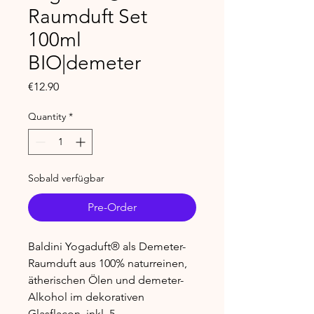
Raumduft Set
100ml
BIO|demeter
Price
€12.90
Quantity
*
Sobald verfügbar
Pre-Order
Baldini Yogaduft® als Demeter-
Raumduft aus 100% naturreinen,
ätherischen Ölen und demeter-
Alkohol im dekorativen
Glasflacon, inkl. 5