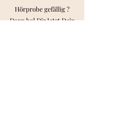
Hörprobe gefällig ?
Dann hol Dir Jetzt Dein
E
ntspannungsp
aket.