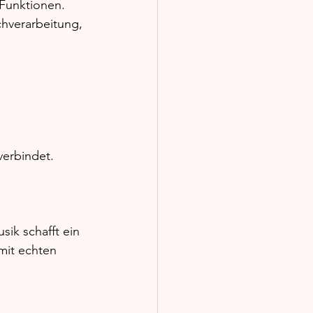
Funktionen. 
chverarbeitung, 
verbindet. 
sik schafft ein 
 mit echten 