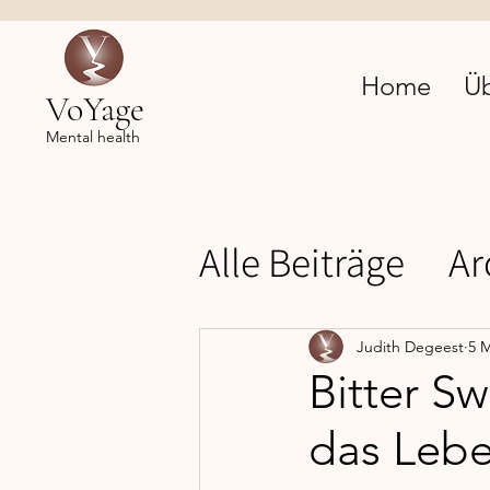
Home
Ü
VoYage
Mental health
Alle Beiträge
Ar
Mental health
Judith Degeest
5 M
Bitter S
das Lebe