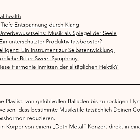
l health
: Tiefe Entspannung durch Klang
 Unterbewusstseins: Musik als Spiegel der Seele
Ein unterschätzter Produktivitätsbooster? 
elligenz: Ein Instrument zur Selbstentwicklung 
önliche Bitter Sweet Symphony 
iese Harmonie inmitten der alltäglichen Hektik? 
ne Playlist: von gefühlvollen Balladen bis zu rockigen H
weisen, dass bestimmte Musikstile tatsächlich Deinen Cor
esshormon reduzieren. 
ein Körper von einem „Deth Metal“-Konzert direkt in ei