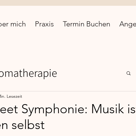
ber mich
Praxis
Termin Buchen
Ange
omatherapie
Comfort Food
EMDR
in. Lesezeit
weet Symphonie: Musik is
n selbst