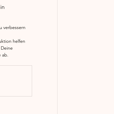
in 
u verbessern 
ktion helfen 
 Deine 
 ab. 