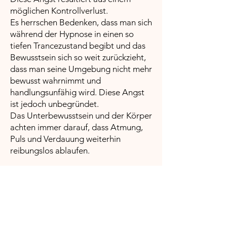
möglichen Kontrollverlust.
Es herrschen Bedenken, dass man sich
während der Hypnose in einen so
tiefen Trancezustand begibt und das
Bewusstsein sich so weit zurückzieht,
dass man seine Umgebung nicht mehr
bewusst wahrnimmt und
handlungsunfähig wird. Diese Angst
ist jedoch unbegründet.
Das Unterbewusstsein und der Körper
achten immer darauf, dass Atmung,
Puls und Verdauung weiterhin
reibungslos ablaufen.
In einer selbst erzeugten Trance gibt
es keine von aussen eingegebenen
Autosuggestionen. Somit ist eine
tiefere Trance nicht möglich.
Da sich das Gehirn unter Hypnose in