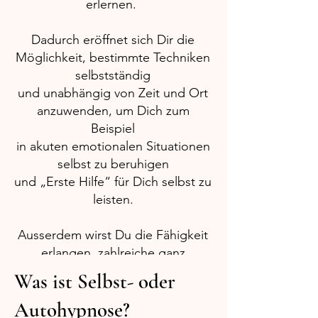
erlernen.
Dadurch eröffnet sich Dir die
Möglichkeit, bestimmte Techniken
selbstständig
und unabhängig von Zeit und Ort
anzuwenden, um Dich zum
Beispiel
in akuten emotionalen Situationen
selbst zu beruhigen
und „Erste Hilfe“ für Dich selbst zu
leisten.
Ausserdem wirst Du die Fähigkeit
erlangen, zahlreiche ganz
persönliche und individuelle
Was ist Selbst- oder
Themen selbst zu bearbeiten und
Autohypnose?
Dich weiterzuentwickeln.